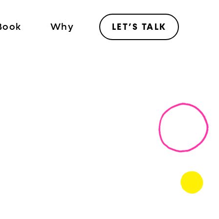
Book
Why
LET’S TALK