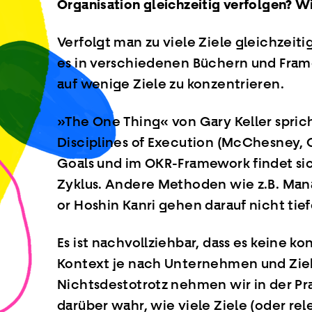
Organisation gleichzeitig verfolgen? Wi
Verfolgt man zu viele Ziele gleichzeiti
es in verschiedenen Büchern und Fram
auf wenige Ziele zu konzentrieren.
»The One Thing« von Gary Keller spric
Disciplines of Execution (McChesney, 
Goals und im OKR-Framework findet sic
Zyklus. Andere Methoden wie z.B. Man
or Hoshin Kanri gehen darauf nicht tief
Es ist nachvollziehbar, dass es keine 
Kontext je nach Unternehmen und Ziel 
Nichtsdestotrotz nehmen wir in der Pr
darüber wahr, wie viele Ziele (oder r