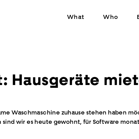
What
Who
 Hausgeräte miete
same Waschmaschine zuhause stehen haben möch
h sind wir es heute gewohnt, für Software mona